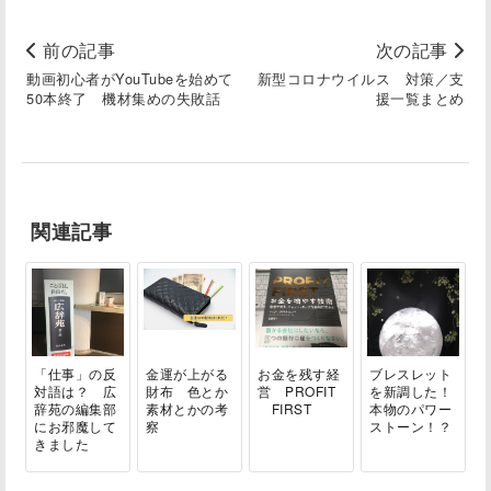
前の記事
次の記事
動画初心者がYouTubeを始めて
新型コロナウイルス 対策／支
50本終了 機材集めの失敗話
援一覧まとめ
関連記事
「仕事」の反
金運が上がる
お金を残す経
ブレスレット
対語は？ 広
財布 色とか
営 PROFIT
を新調した！
辞苑の編集部
素材とかの考
FIRST
本物のパワー
にお邪魔して
察
ストーン！？
きました