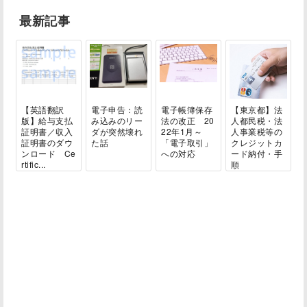
最新記事
【英語翻訳
電子申告：読
電子帳簿保存
【東京都】法
版】給与支払
み込みのリー
法の改正 20
人都民税・法
証明書／収入
ダが突然壊れ
22年1月～
人事業税等の
証明書のダウ
た話
「電子取引」
クレジットカ
ンロード Ce
への対応
ード納付・手
rtific...
順