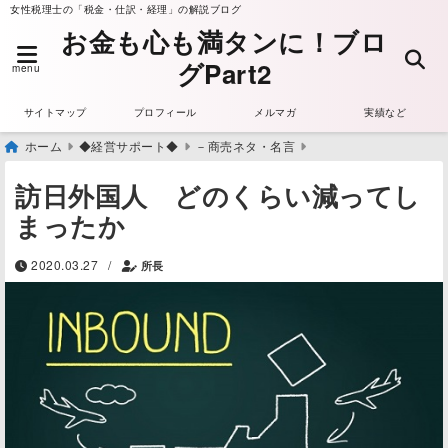
女性税理士の「税金・仕訳・経理」の解説ブログ
お金も心も満タンに！ブロ
グPart2
menu
サイトマップ
プロフィール
メルマガ
実績など
ホーム
◆経営サポート◆
－商売ネタ・名言
訪日外国人 どのくらい減ってし
まったか
/
2020.03.27
所長