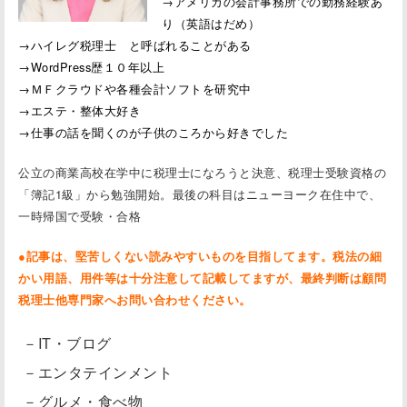
→アメリカの会計事務所での勤務経験あ
り（英語はだめ）
→ハイレグ税理士 と呼ばれることがある
→WordPress歴１０年以上
→ＭＦクラウドや各種会計ソフトを研究中
→エステ・整体大好き
→仕事の話を聞くのが子供のころから好きでした
公立の商業高校在学中に税理士になろうと決意、税理士受験資格の
「簿記1級」から勉強開始。最後の科目はニューヨーク在住中で、
一時帰国で受験・合格
●記事は、堅苦しくない読みやすいものを目指してます。税法の細
かい用語、用件等は十分注意して記載してますが、最終判断は顧問
税理士他専門家へお問い合わせください。
－IT・ブログ
－エンタテインメント
－グルメ・食べ物