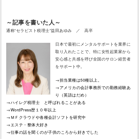
～記事を書いた人～
通称“セラピスト税理士”益田あゆみ ／ 高卒
日本で最初にメンタルサポートを業界に
取り入れたことで、特に女性起業家から
安心感と共感を呼び全国のサロン経営者
をサポート中。
→担当業種は50種以上。
→アメリカの会計事務所での勤務経験あ
り（英語はだめ）
→ハイレグ税理士 と呼ばれることがある
→WordPress歴１０年以上
→ＭＦクラウドや各種会計ソフトを研究中
→エステ・整体大好き
→仕事の話を聞くのが子供のころから好きでした