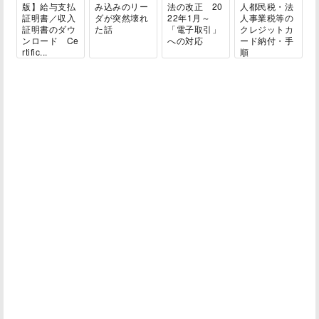
版】給与支払
み込みのリー
法の改正 20
人都民税・法
証明書／収入
ダが突然壊れ
22年1月～
人事業税等の
証明書のダウ
た話
「電子取引」
クレジットカ
ンロード Ce
への対応
ード納付・手
rtific...
順