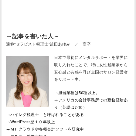
～記事を書いた人～
通称“セラピスト税理士”益田あゆみ ／ 高卒
日本で最初にメンタルサポートを業界に
取り入れたことで、特に女性起業家から
安心感と共感を呼び全国のサロン経営者
をサポート中。
→担当業種は50種以上。
→アメリカの会計事務所での勤務経験あ
り（英語はだめ）
→ハイレグ税理士 と呼ばれることがある
→WordPress歴１０年以上
→ＭＦクラウドや各種会計ソフトを研究中