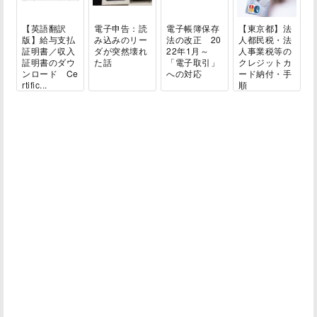
【英語翻訳
電子申告：読
電子帳簿保存
【東京都】法
版】給与支払
み込みのリー
法の改正 20
人都民税・法
証明書／収入
ダが突然壊れ
22年1月～
人事業税等の
証明書のダウ
た話
「電子取引」
クレジットカ
ンロード Ce
への対応
ード納付・手
rtific...
順