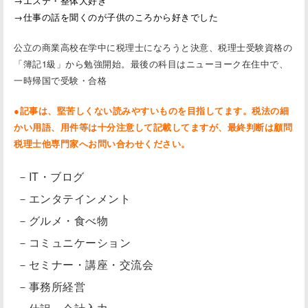
→エステ・整体大好き
→仕事の話を聞くのが子供のころから好きでした
公立の商業高校在学中に税理士になろうと決意、税理士受験資格の
「簿記1級」から勉強開始。最後の科目はニューヨーク在住中で、
一時帰国で受験・合格
●記事は、堅苦しくない読みやすいものを目指してます。税法の細
かい用語、用件等は十分注意して記載してますが、最終判断は顧問
税理士他専門家へお問い合わせください。
－IT・ブログ
－エンタテインメント
－グルメ・食べ物
－コミュニケーション
－セミナー・講座・交流会
－事務所経営