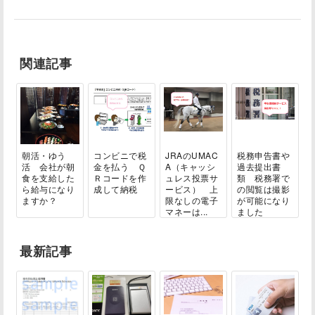
関連記事
朝活・ゆう
コンビニで税
JRAのUMAC
税務申告書や
活 会社が朝
金を払う Ｑ
A（キャッシ
過去提出書
食を支給した
Ｒコードを作
ュレス投票サ
類 税務署で
ら給与になり
成して納税
ービス） 上
の閲覧は撮影
ますか？
限なしの電子
が可能になり
マネーは...
ました
最新記事