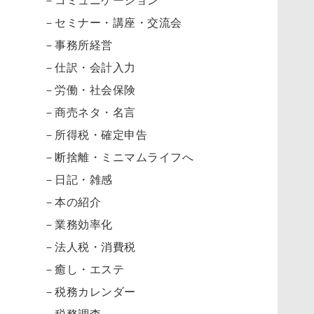
－セミナー・講座・交流会
－事務所経営
－仕訳・会計入力
－労働・社会保険
－商売ネタ・名言
－所得税・確定申告
－断捨離・ミニマムライフへ
－日記・雑感
－本の紹介
－業務効率化
－法人税・消費税
－癒し・エステ
－税務カレンダー
－税務調査