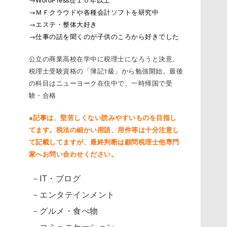
→ＭＦクラウドや各種会計ソフトを研究中
→エステ・整体大好き
→仕事の話を聞くのが子供のころから好きでした
公立の商業高校在学中に税理士になろうと決意、
税理士受験資格の「簿記1級」から勉強開始。最後
の科目はニューヨーク在住中で、一時帰国で受
験・合格
●記事は、堅苦しくない読みやすいものを目指し
てます。税法の細かい用語、用件等は十分注意し
て記載してますが、最終判断は顧問税理士他専門
家へお問い合わせください。
－IT・ブログ
－エンタテインメント
－グルメ・食べ物
－コミュニケーション