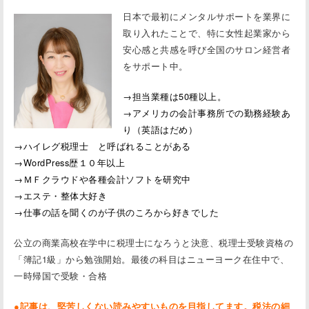
日本で最初にメンタルサポートを業界に
取り入れたことで、特に女性起業家から
安心感と共感を呼び全国のサロン経営者
をサポート中。
→担当業種は50種以上。
→アメリカの会計事務所での勤務経験あ
り（英語はだめ）
→ハイレグ税理士 と呼ばれることがある
→WordPress歴１０年以上
→ＭＦクラウドや各種会計ソフトを研究中
→エステ・整体大好き
→仕事の話を聞くのが子供のころから好きでした
公立の商業高校在学中に税理士になろうと決意、税理士受験資格の
「簿記1級」から勉強開始。最後の科目はニューヨーク在住中で、
一時帰国で受験・合格
●記事は、堅苦しくない読みやすいものを目指してます。税法の細