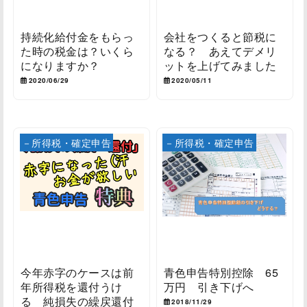
持続化給付金をもらっ
会社をつくると節税に
た時の税金は？いくら
なる？ あえてデメリ
になりますか？
ットを上げてみました
2020/06/29
2020/05/11
－所得税・確定申告
－所得税・確定申告
今年赤字のケースは前
青色申告特別控除 65
年所得税を還付うけ
万円 引き下げへ
る 純損失の繰戻還付
2018/11/29