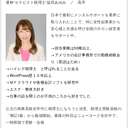
通称“セラピスト税理士”益田あゆみ ／ 高卒
日本で最初にメンタルサポートを業界に
取り入れたことで、特に女性起業家から
安心感と共感を呼び全国のサロン経営者
をサポート中。
→担当業種は50種以上。
→アメリカの会計事務所での勤務経験あ
り（英語はだめ）
→ハイレグ税理士 と呼ばれることがある
→WordPress歴１０年以上
→ＭＦクラウドや各種会計ソフトを研究中
→エステ・整体大好き
→仕事の話を聞くのが子供のころから好きでした
公立の商業高校在学中に税理士になろうと決意、税理士受験資格の
「簿記1級」から勉強開始。最後の科目はニューヨーク在住中で、
一時帰国で受験・合格