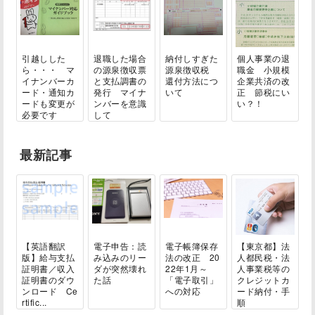
引越しした
退職した場合
納付しすぎた
個人事業の退
ら・・・ マ
の源泉徴収票
源泉徴収税
職金 小規模
イナンバーカ
と支払調書の
還付方法につ
企業共済の改
ード・通知カ
発行 マイナ
いて
正 節税にい
ードも変更が
ンバーを意識
い？！
必要です
して
最新記事
【英語翻訳
電子申告：読
電子帳簿保存
【東京都】法
版】給与支払
み込みのリー
法の改正 20
人都民税・法
証明書／収入
ダが突然壊れ
22年1月～
人事業税等の
証明書のダウ
た話
「電子取引」
クレジットカ
ンロード Ce
への対応
ード納付・手
rtific...
順