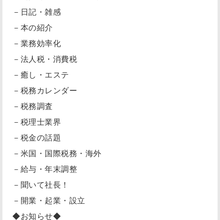
－日記・雑感
－本の紹介
－業務効率化
－法人税・消費税
－癒し・エステ
－税務カレンダー
－税務調査
－税理士業界
－税金の話題
－米国・国際税務・海外
－給与・年末調整
－聞いて社長！
－開業・起業・設立
◆お知らせ◆