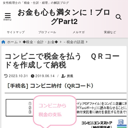
女性税理士の「税金・仕訳・経理」の解説ブログ
お金も心も満タンに！ブロ
グPart2
menu
サイトマップ
プロフィール
メルマガ
実績など
ホーム
◆税金・会計・お金◆
－税金の話題
コンビニで税金を払う ＱＲコー
ドを作成して納税
/
2023.10.31
2019.06.14
所長