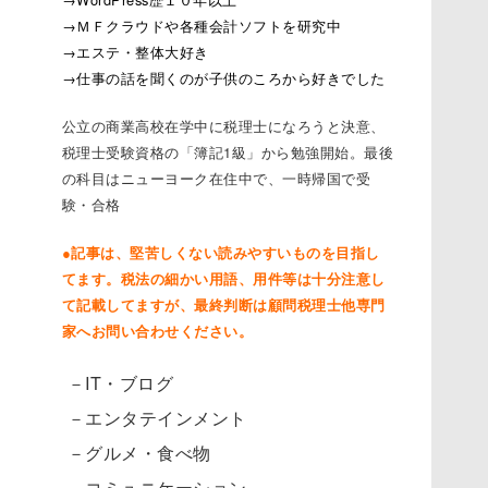
→ＭＦクラウドや各種会計ソフトを研究中
→エステ・整体大好き
→仕事の話を聞くのが子供のころから好きでした
公立の商業高校在学中に税理士になろうと決意、
税理士受験資格の「簿記1級」から勉強開始。最後
の科目はニューヨーク在住中で、一時帰国で受
験・合格
●記事は、堅苦しくない読みやすいものを目指し
てます。税法の細かい用語、用件等は十分注意し
て記載してますが、最終判断は顧問税理士他専門
家へお問い合わせください。
－IT・ブログ
－エンタテインメント
－グルメ・食べ物
－コミュニケーション