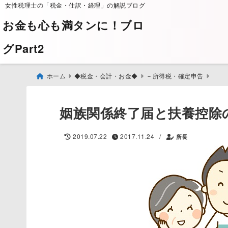
女性税理士の「税金・仕訳・経理」の解説ブログ
お金も心も満タンに！ブロ
グPart2
ホーム
◆税金・会計・お金◆
－所得税・確定申告
姻族関係終了届と扶養控除
/
2019.07.22
2017.11.24
所長