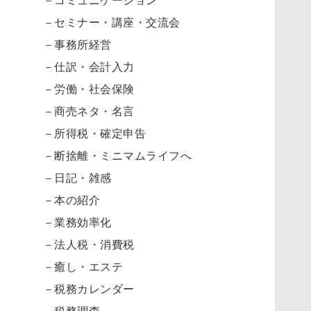
－セミナー・講座・交流会
－事務所経営
－仕訳・会計入力
－労働・社会保険
－商売ネタ・名言
－所得税・確定申告
－断捨離・ミニマムライフへ
－日記・雑感
－本の紹介
－業務効率化
－法人税・消費税
－癒し・エステ
－税務カレンダー
－税務調査