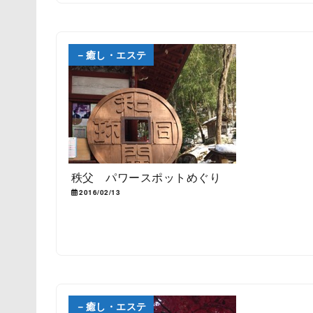
－癒し・エステ
秩父 パワースポットめぐり
2016/02/13
－癒し・エステ