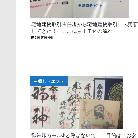
宅地建物取引主任者から宅地建物取引士へ更
してきた！ ここにもＩＴ化の流れ
2015/09/08
－癒し・エステ
御朱印ガール♪と呼ばないで 目的は「お参