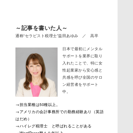
～記事を書いた人～
通称“セラピスト税理士”益田あゆみ ／ 高卒
日本で最初にメンタル
サポートを業界に取り
入れたことで、特に女
性起業家から安心感と
共感を呼び全国のサロ
ン経営者をサポート
中。
→担当業種は50種以上。
→アメリカの会計事務所での勤務経験あり（英語
はだめ）
→ハイレグ税理士 と呼ばれることがある
→WordPress歴１０年以上