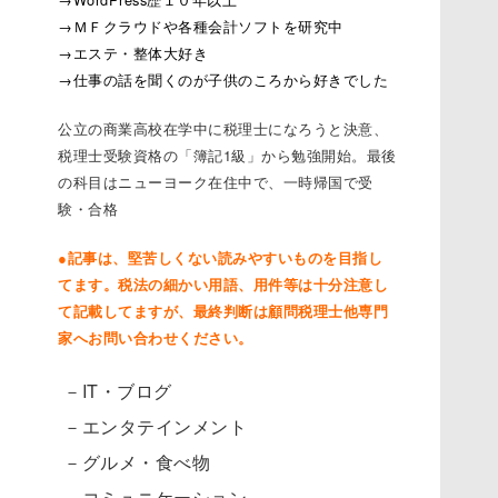
→ＭＦクラウドや各種会計ソフトを研究中
→エステ・整体大好き
→仕事の話を聞くのが子供のころから好きでした
公立の商業高校在学中に税理士になろうと決意、
税理士受験資格の「簿記1級」から勉強開始。最後
の科目はニューヨーク在住中で、一時帰国で受
験・合格
●記事は、堅苦しくない読みやすいものを目指し
てます。税法の細かい用語、用件等は十分注意し
て記載してますが、最終判断は顧問税理士他専門
家へお問い合わせください。
－IT・ブログ
－エンタテインメント
－グルメ・食べ物
－コミュニケーション