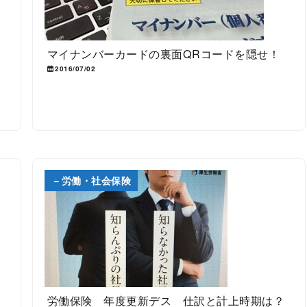
マイナンバーカードの裏面QRコードを隠せ！
2016/07/02
－労働・社会保険
労働保険 年度更新デス 仕訳と計上時期は？