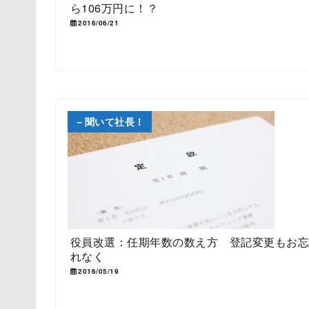
ら106万円に！？
2016/06/21
－聞いて社長！
役員改選：任期年数の数え方 登記変更もお
れなく
2016/05/19