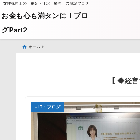
女性税理士の「税金・仕訳・経理」の解説ブログ
お金も心も満タンに！ブロ
グPart2
ホーム
【 ◆経
－IT・ブログ