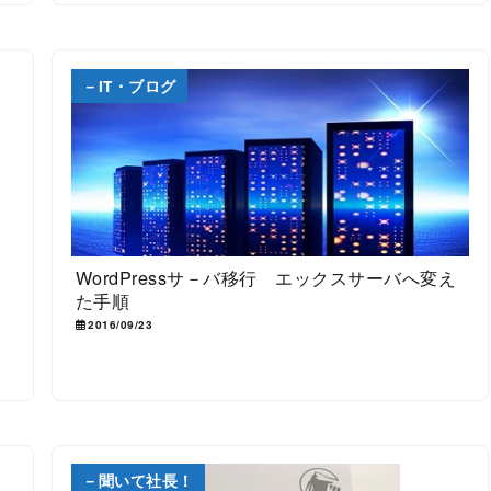
－IT・ブログ
WordPressサ－バ移行 エックスサーバへ変え
た手順
2016/09/23
－聞いて社長！