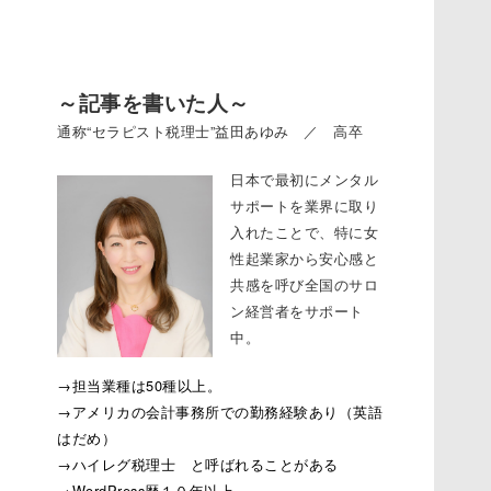
～記事を書いた人～
通称“セラピスト税理士”益田あゆみ ／ 高卒
日本で最初にメンタル
サポートを業界に取り
入れたことで、特に女
性起業家から安心感と
共感を呼び全国のサロ
ン経営者をサポート
中。
→担当業種は50種以上。
→アメリカの会計事務所での勤務経験あり（英語
はだめ）
→ハイレグ税理士 と呼ばれることがある
→WordPress歴１０年以上