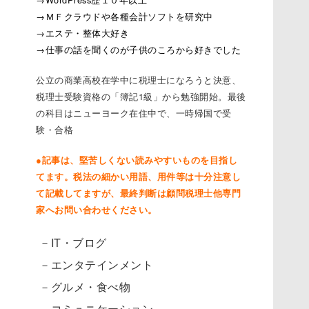
→ＭＦクラウドや各種会計ソフトを研究中
→エステ・整体大好き
→仕事の話を聞くのが子供のころから好きでした
公立の商業高校在学中に税理士になろうと決意、
税理士受験資格の「簿記1級」から勉強開始。最後
の科目はニューヨーク在住中で、一時帰国で受
験・合格
●記事は、堅苦しくない読みやすいものを目指し
てます。税法の細かい用語、用件等は十分注意し
て記載してますが、最終判断は顧問税理士他専門
家へお問い合わせください。
－IT・ブログ
－エンタテインメント
－グルメ・食べ物
－コミュニケーション