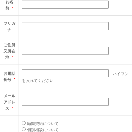
お名
前
*
フリガ
ナ
ご住所
又所在
地
*
お電話
ハイフン
番号
*
を入れてください
メール
アドレ
ス
*
顧問契約について
個別相談について